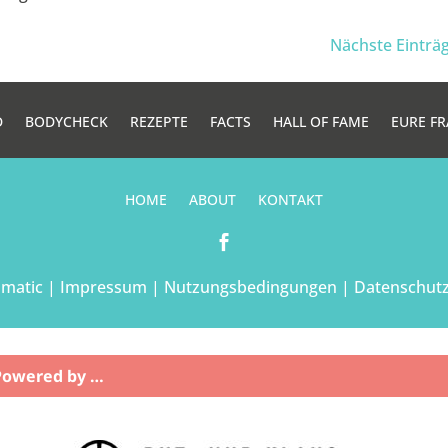
Nächste Einträg
D
BODYCHECK
REZEPTE
FACTS
HALL OF FAME
EURE F
HOME
ABOUT
KONTAKT

amatic |
Impressum
|
Nutzungsbedingungen
|
Datenschutz
Powered by …