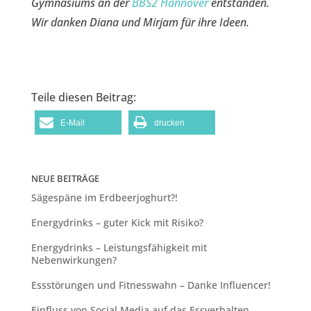
Gymnasiums an der
BBS2 Hannover
entstanden.
Wir danken Diana und Mirjam für ihre Ideen.
Teile diesen Beitrag:
E-Mail
drucken
NEUE BEITRÄGE
Sägespäne im Erdbeerjoghurt?!
Energydrinks – guter Kick mit Risiko?
Energydrinks – Leistungsfähigkeit mit
Nebenwirkungen?
Essstörungen und Fitnesswahn – Danke Influencer!
Einfluss von Social Media auf das Essverhalten