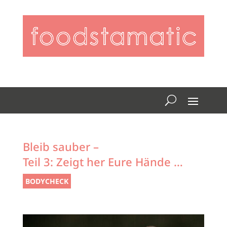
Bleib sauber –
Teil 3: Zeigt her Eure Hände …
BODYCHECK