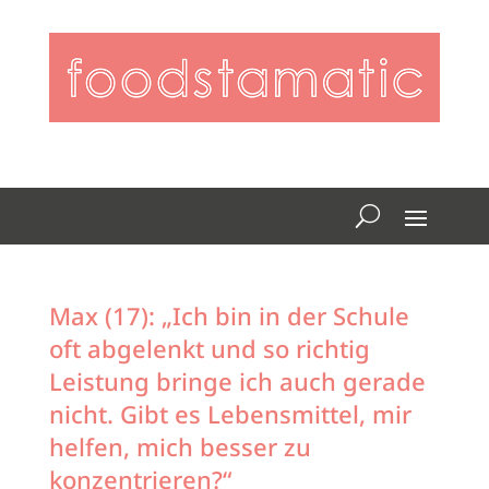
Max (17): „Ich bin in der Schule
oft abgelenkt und so richtig
Leistung bringe ich auch gerade
nicht. Gibt es Lebensmittel, mir
helfen, mich besser zu
konzentrieren?“