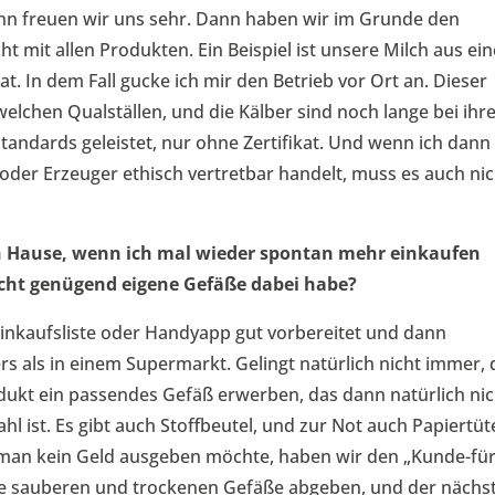
 dann freuen wir uns sehr. Dann haben wir im Grunde den
t mit allen Produkten. Ein Beispiel ist unsere Milch aus ein
at. In dem Fall gucke ich mir den Betrieb vor Ort an. Dieser
welchen Qualställen, und die Kälber sind noch lange bei ihr
Standards geleistet, nur ohne Zertifikat. Und wenn ich dann
 oder Erzeuger ethisch vertretbar handelt, muss es auch ni
 Hause, wenn ich mal wieder spontan mehr einkaufen
icht genügend eigene Gefäße dabei habe?
r Einkaufsliste oder Handyapp gut vorbereitet und dann
s als in einem Supermarkt. Gelingt natürlich nicht immer, 
rodukt ein passendes Gefäß erwerben, das dann natürlich ni
ahl ist. Es gibt auch Stoffbeutel, und zur Not auch Papiertü
 man kein Geld ausgeben möchte, haben wir den „Kunde-für
e sauberen und trockenen Gefäße abgeben, und der nächs