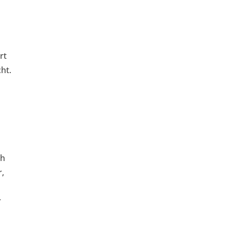
rt
cht.
e
ch
r,
r