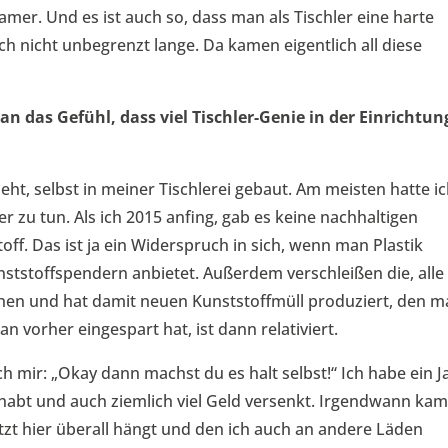
amer. Und es ist auch so, dass man als Tischler eine harte
ch nicht unbegrenzt lange. Da kamen eigentlich all diese
 das Gefühl, dass viel Tischler-Genie in der Einrichtun
ieht, selbst in meiner Tischlerei gebaut. Am meisten hatte i
 zu tun. Als ich 2015 anfing, gab es keine nachhaltigen
ff. Das ist ja ein Widerspruch in sich, wenn man Plastik
ststoffspendern anbietet. Außerdem verschleißen die, alle
hen und hat damit neuen Kunststoffmüll produziert, den 
 vorher eingespart hat, ist dann relativiert.
h mir: „Okay dann machst du es halt selbst!“ Ich habe ein J
gehabt und auch ziemlich viel Geld versenkt. Irgendwann ka
tzt hier überall hängt und den ich auch an andere Läden